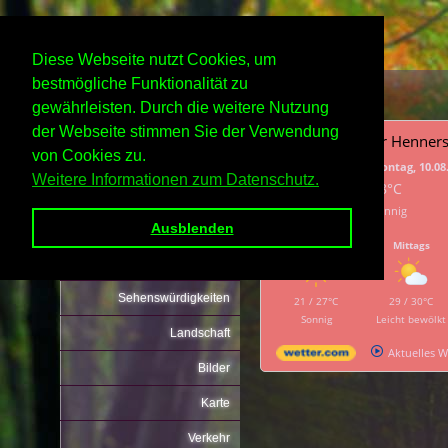
Diese Webseite nutzt Cookies, um
bestmögliche Funktionalität zu
gewährleisten. Durch die weitere Nutzung
Hennersbach
der Webseite stimmen Sie der Verwendung
Wetter Henner
von Cookies zu.
Montag, 10.08
Weitere Informationen zum Datenschutz.
18°C
Sonnig
Ausblenden
Home
Morgens
Mittags
Geschichte
Sehenswürdigkeiten
21 / 27°C
29 / 30°C
Sonnig
Leicht bewölkt
Landschaft
Aktuelles 
Bilder
Karte
Verkehr